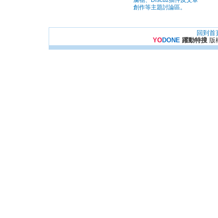
腐物、Discuz插件及文章
創作等主題討論區。
回到首
YO
DONE
躍動特搜
版權所