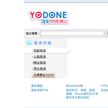
強力搜尋：
報 表 目 錄
貢獻報表
人氣報表
轉址報表
導出報表
廣告聯盟
Bluelovers風
UTh
廣告買賣平台
提供程式、遊戲、動漫、
提供
腐物、Discuz插件及文章
創作等主題討論區。