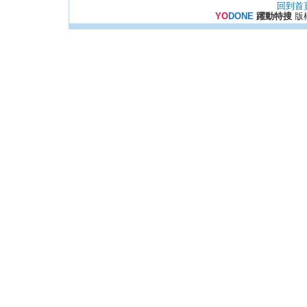
回到首
YO
DONE
躍動特搜
版權所