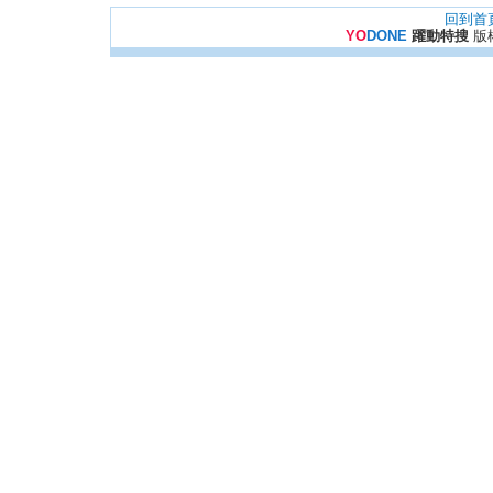
回到首
YO
DONE
躍動特搜
版權所