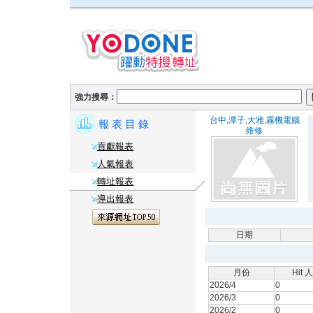
強力搜尋：
台中,潭子,大雅,霧機電腦
報 表 目 錄
維修
貢獻報表
人氣報表
轉址報表
導出報表
日期
月份
Hit 
2026/4
0
2026/3
0
2026/2
0