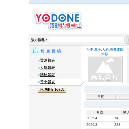
強力搜尋：
台中,潭子,大雅,霧機電腦
報 表 目 錄
維修
貢獻報表
人氣報表
轉址報表
導出報表
日期
月份
Hit
2026/4
74
2026/3
228