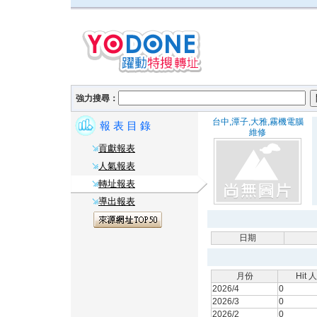
強力搜尋：
台中,潭子,大雅,霧機電腦
報 表 目 錄
維修
貢獻報表
人氣報表
轉址報表
導出報表
日期
月份
Hit 
2026/4
0
2026/3
0
2026/2
0